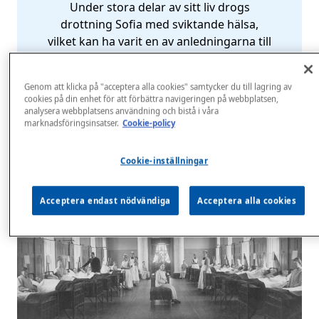
Under stora delar av sitt liv drogs
drottning Sofia med sviktande hälsa,
vilket kan ha varit en av anledningarna till
att hon intresserade sig för vård och
omsorg. Ett intresse som var så starkt att
Genom att klicka på "acceptera alla cookies" samtycker du till lagring av
hon startade en sjuksköterskeskola.
cookies på din enhet för att förbättra navigeringen på webbplatsen,
analysera webbplatsens användning och bistå i våra
marknadsföringsinsatser.
Cookie-policy
Läs mer här
Cookie-inställningar
Acceptera endast nödvändiga
Acceptera alla cookies