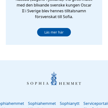
med den blivande svenske kungen Oscar
II i Sverige blev hennes tilltalsnamn
försvenskat till Sofia.
Läs mer här
ophiahemmet
Sophiahemmet
Sophianytt
Serviceporta