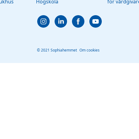
jukhus
Högskola
för vårdgivar
© 2021 Sophiahemmet
Om cookies