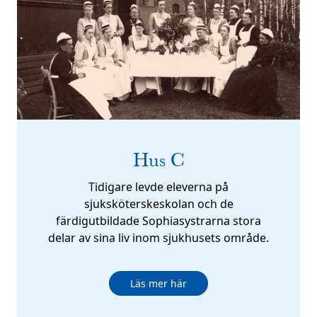
Hus C
Tidigare levde eleverna på
sjuksköterskeskolan och de
färdigutbildade Sophiasystrarna stora
delar av sina liv inom sjukhusets område.
Läs mer här