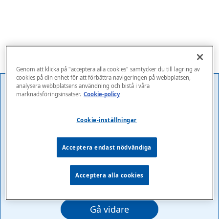
Genom att klicka på "acceptera alla cookies" samtycker du till lagring av
cookies på din enhet för att förbättra navigeringen på webbplatsen,
analysera webbplatsens användning och bistå i våra
marknadsföringsinsatser.
Cookie-policy
Det här innehållet är
Cookie-inställningar
lösenordsskyddat. Vänligen ange ditt
lösenord nedan för att visa innehåll:
Acceptera endast nödvändiga
Lösenord:
Acceptera alla cookies