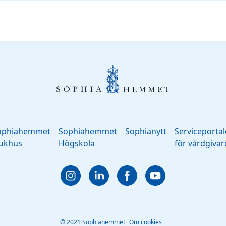
ophiahemmet
Sophiahemmet
Sophianytt
Serviceporta
jukhus
Högskola
för vårdgivar
© 2021 Sophiahemmet
Om cookies