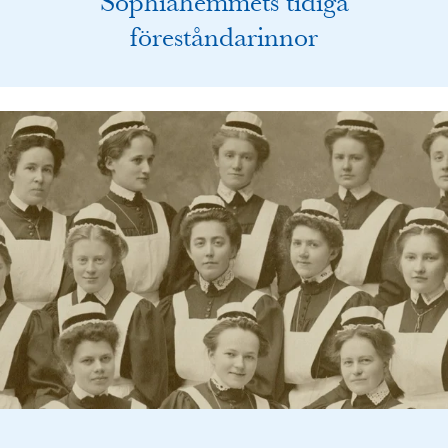
Sophiahemmets tidiga
föreståndarinnor