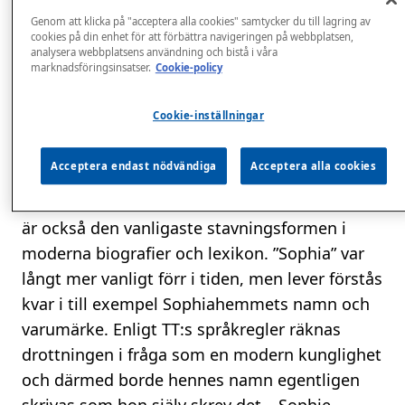
under namnet Sophie (med e) Wilhelmine
Genom att klicka på "acceptera alla cookies" samtycker du till lagring av
(med e) Marianne (till skillnad från Mariana)
cookies på din enhet för att förbättra navigeringen på webbplatsen,
analysera webbplatsens användning och bistå i våra
Henriette (med e). Om hon de facto egentligen
marknadsföringsinsatser.
Cookie-policy
hetat Sophie redan från födsel eller om det
bara var ett namn hon själv föredrog att
Cookie-inställningar
använda är oklart.
Acceptera endast nödvändiga
Acceptera alla cookies
Så hur ska hennes namn egentligen skrivas
idag? ”Sofia” används av Kungahuset och det
är också den vanligaste stavningsformen i
moderna biografier och lexikon. ”Sophia” var
långt mer vanligt förr i tiden, men lever förstås
kvar i till exempel Sophiahemmets namn och
varumärke. Enligt TT:s språkregler räknas
drottningen i fråga som en modern kunglighet
och därmed borde hennes namn egentligen
skrivas som hon själv skrev det – Sophie.