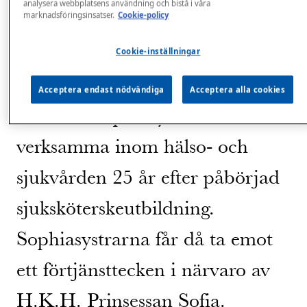
förtjänsttecken
analysera webbplatsens användning och bistå i våra
marknadsföringsinsatser.
Cookie-policy
Sophiafesten är en
Cookie-inställningar
förekommande högtid sedan
Acceptera endast nödvändiga
Acceptera alla cookies
1913 för Sophiasystrar som varit
verksamma inom hälso- och
sjukvården 25 år efter påbörjad
sjuksköterskeutbildning.
Sophiasystrarna får då ta emot
ett förtjänsttecken i närvaro av
H.K.H. Prinsessan Sofia.