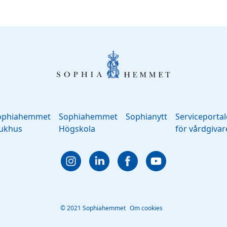
ophiahemmet
Sophiahemmet
Sophianytt
Serviceporta
jukhus
Högskola
för vårdgivar
© 2021 Sophiahemmet
Om cookies