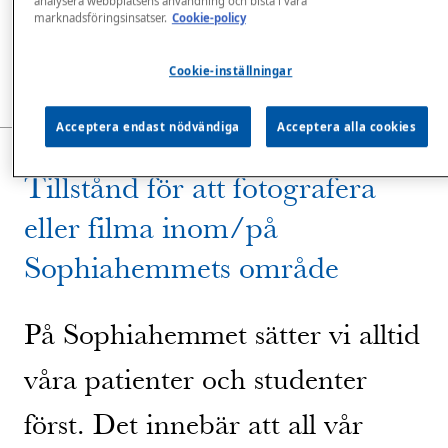
analysera webbplatsens användning och bistå i våra
marknadsföringsinsatser.
Cookie-policy
Kontakta oss
Tillstånd för att fotografera eller filma
Cookie-inställningar
Acceptera endast nödvändiga
Acceptera alla cookies
Tillstånd för att fotografera
eller filma inom/på
Sophiahemmets område
På Sophiahemmet sätter vi alltid
våra patienter och studenter
först. Det innebär att all vår