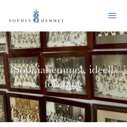
Sophiahemmet, ideell
förening