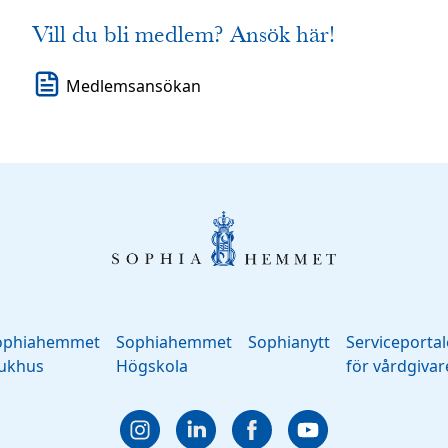
Vill du bli medlem? Ansök här!
Medlemsansökan
ophiahemmet
Sophiahemmet
Sophianytt
Serviceporta
jukhus
Högskola
för vårdgivar