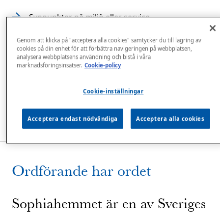
Synpunkter på miljö eller service
Stadgar
Genom att klicka på "acceptera alla cookies" samtycker du till lagring av
Medlem
cookies på din enhet för att förbättra navigeringen på webbplatsen,
analysera webbplatsens användning och bistå i våra
Integritetspolicy
marknadsföringsinsatser.
Cookie-policy
Sophiafesten
Cookie-inställningar
Evenemang
E-faktura
Acceptera endast nödvändiga
Acceptera alla cookies
Ordförande har ordet
Sophiahemmet är en av Sveriges