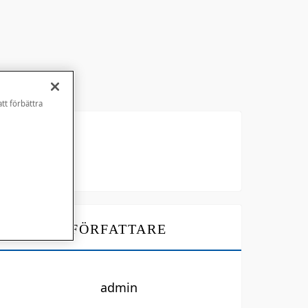
att förbättra
min
FÖRFATTARE
admin