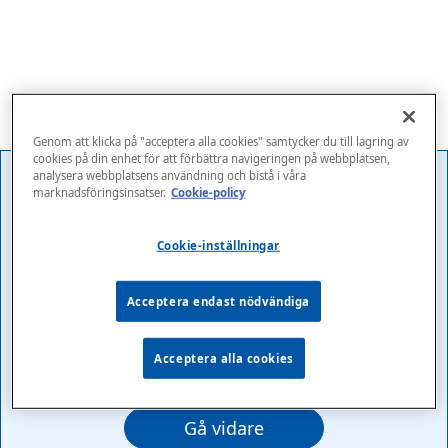
Genom att klicka på "acceptera alla cookies" samtycker du till lagring av
cookies på din enhet för att förbättra navigeringen på webbplatsen,
analysera webbplatsens användning och bistå i våra
marknadsföringsinsatser.
Cookie-policy
Det här innehållet är
Cookie-inställningar
lösenordsskyddat. Vänligen ange ditt
lösenord nedan för att visa innehåll:
Acceptera endast nödvändiga
Lösenord:
Acceptera alla cookies